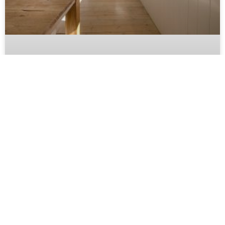
La Révolution De La Poubelle De
Cuisine – Quand Le Trie Oblige La
Poubelle À Ce Montrer
LIRE PLUS >>